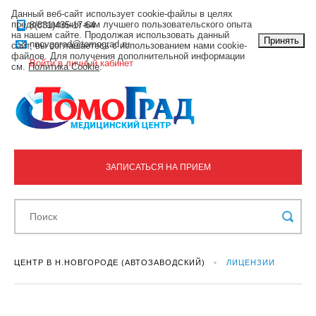
Данный веб-сайт использует cookie-файлы в целях
предоставления вам лучшего пользовательского опыта
8(831)435-17-64
на нашем сайте. Продолжая использовать данный
Принять
nnovgorod@tomograd.ru
сайт, вы соглашаетесь с использованием нами cookie-
файлов. Для получения дополнительной информации
Войти в личный кабинет
см.
Политика Cookie
.
ЗАПИСАТЬСЯ НА ПРИЕМ
ЦЕНТР В Н.НОВГОРОДЕ (АВТОЗАВОДСКИЙ)
ЛИЦЕНЗИИ