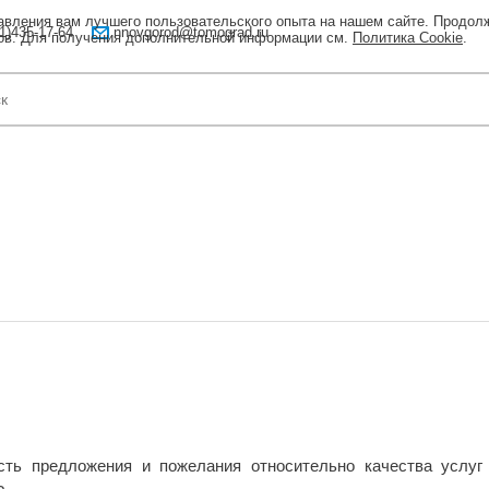
тавления вам лучшего пользовательского опыта на нашем сайте. Продол
1)435-17-64
nnovgorod@tomograd.ru
лов. Для получения дополнительной информации см.
Политика Cookie
.
сть предложения и пожелания относительно качества услуг